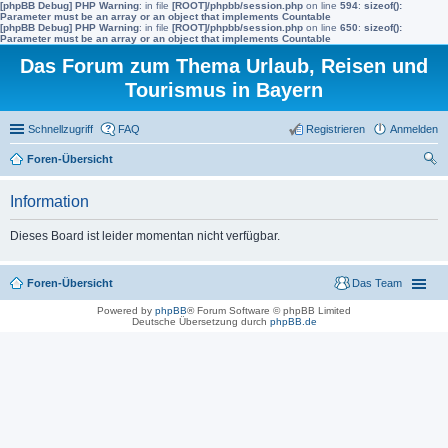
[phpBB Debug] PHP Warning
: in file
[ROOT]/phpbb/session.php
on line
594
:
sizeof():
Parameter must be an array or an object that implements Countable
[phpBB Debug] PHP Warning
: in file
[ROOT]/phpbb/session.php
on line
650
:
sizeof():
Parameter must be an array or an object that implements Countable
Das Forum zum Thema Urlaub, Reisen und
Tourismus in Bayern
Schnellzugriff
FAQ
Registrieren
Anmelden
Foren-Übersicht
uc
Information
he
Dieses Board ist leider momentan nicht verfügbar.
Foren-Übersicht
Das Team
Powered by
phpBB
® Forum Software © phpBB Limited
Deutsche Übersetzung durch
phpBB.de