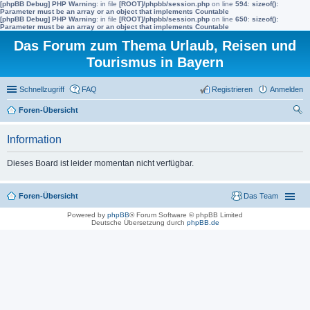
[phpBB Debug] PHP Warning
: in file
[ROOT]/phpbb/session.php
on line
594
:
sizeof():
Parameter must be an array or an object that implements Countable
[phpBB Debug] PHP Warning
: in file
[ROOT]/phpbb/session.php
on line
650
:
sizeof():
Parameter must be an array or an object that implements Countable
Das Forum zum Thema Urlaub, Reisen und
Tourismus in Bayern
Schnellzugriff
FAQ
Registrieren
Anmelden
Foren-Übersicht
uc
Information
he
Dieses Board ist leider momentan nicht verfügbar.
Foren-Übersicht
Das Team
Powered by
phpBB
® Forum Software © phpBB Limited
Deutsche Übersetzung durch
phpBB.de