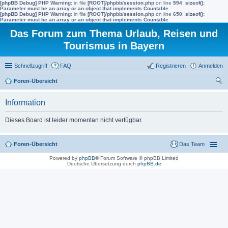
[phpBB Debug] PHP Warning
: in file
[ROOT]/phpbb/session.php
on line
594
:
sizeof():
Parameter must be an array or an object that implements Countable
[phpBB Debug] PHP Warning
: in file
[ROOT]/phpbb/session.php
on line
650
:
sizeof():
Parameter must be an array or an object that implements Countable
Das Forum zum Thema Urlaub, Reisen und
Tourismus in Bayern
Schnellzugriff
FAQ
Registrieren
Anmelden
Foren-Übersicht
uc
Information
he
Dieses Board ist leider momentan nicht verfügbar.
Foren-Übersicht
Das Team
Powered by
phpBB
® Forum Software © phpBB Limited
Deutsche Übersetzung durch
phpBB.de