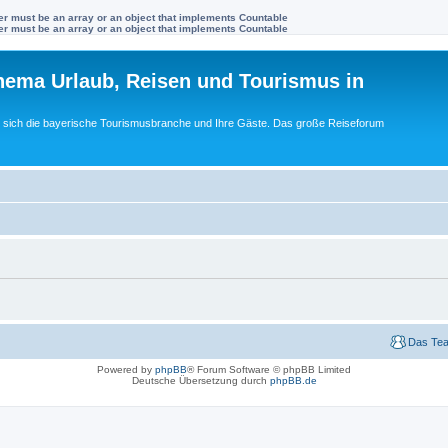
ter must be an array or an object that implements Countable
ter must be an array or an object that implements Countable
ema Urlaub, Reisen und Tourismus in
ft sich die bayerische Tourismusbranche und Ihre Gäste. Das große Reiseforum
Das Te
Powered by
phpBB
® Forum Software © phpBB Limited
Deutsche Übersetzung durch
phpBB.de