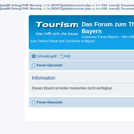
[phpBB Debug] PHP Warning
: in file
[ROOT]/phpbb/session.php
on line
594
:
sizeof(): Parame
[phpBB Debug] PHP Warning
: in file
[ROOT]/phpbb/session.php
on line
650
:
sizeof(): Parame
Das Forum zum Th
Bayern
Tourismus Forum Bayern - Hier trif
zum Thema Urlaub und Tourismus in Bayern
Schnellzugriff
FAQ
Foren-Übersicht
Information
Dieses Board ist leider momentan nicht verfügbar.
Foren-Übersicht