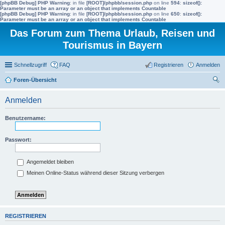
[phpBB Debug] PHP Warning
: in file
[ROOT]/phpbb/session.php
on line
594
:
sizeof():
Parameter must be an array or an object that implements Countable
[phpBB Debug] PHP Warning
: in file
[ROOT]/phpbb/session.php
on line
650
:
sizeof():
Parameter must be an array or an object that implements Countable
Das Forum zum Thema Urlaub, Reisen und
Tourismus in Bayern
Schnellzugriff
FAQ
Registrieren
Anmelden
Foren-Übersicht
uc
Anmelden
he
Benutzername:
Passwort:
Angemeldet bleiben
Meinen Online-Status während dieser Sitzung verbergen
REGISTRIEREN