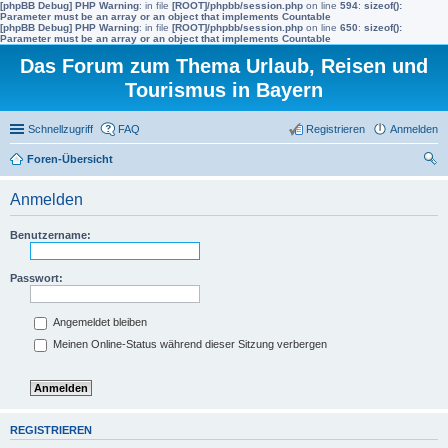
[phpBB Debug] PHP Warning
: in file
[ROOT]/phpbb/session.php
on line
594
:
sizeof():
Parameter must be an array or an object that implements Countable
[phpBB Debug] PHP Warning
: in file
[ROOT]/phpbb/session.php
on line
650
:
sizeof():
Parameter must be an array or an object that implements Countable
Das Forum zum Thema Urlaub, Reisen und
Tourismus in Bayern
Schnellzugriff
FAQ
Registrieren
Anmelden
Foren-Übersicht
uc
Anmelden
he
Benutzername:
Passwort:
Angemeldet bleiben
Meinen Online-Status während dieser Sitzung verbergen
REGISTRIEREN