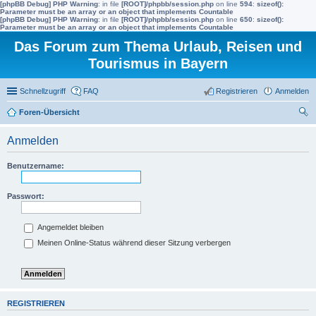
[phpBB Debug] PHP Warning
: in file
[ROOT]/phpbb/session.php
on line
594
:
sizeof():
Parameter must be an array or an object that implements Countable
[phpBB Debug] PHP Warning
: in file
[ROOT]/phpbb/session.php
on line
650
:
sizeof():
Parameter must be an array or an object that implements Countable
Das Forum zum Thema Urlaub, Reisen und
Tourismus in Bayern
Schnellzugriff
FAQ
Registrieren
Anmelden
Foren-Übersicht
uc
Anmelden
he
Benutzername:
Passwort:
Angemeldet bleiben
Meinen Online-Status während dieser Sitzung verbergen
REGISTRIEREN