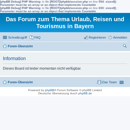
[phpBB Debug] PHP Warning
: in file
[ROOT]/phpbb/session.php
on line
594
:
sizeof():
Parameter must be an array or an object that implements Countable
[phpBB Debug] PHP Warning
: in file
[ROOT]/phpbb/session.php
on line
650
:
sizeof():
Parameter must be an array or an object that implements Countable
Das Forum zum Thema Urlaub, Reisen und
Tourismus in Bayern
Schnellzugriff
FAQ
Registrieren
Anmelden
Foren-Übersicht
uc
Information
he
Dieses Board ist leider momentan nicht verfügbar.
Foren-Übersicht
Das Team
Powered by
phpBB
® Forum Software © phpBB Limited
Deutsche Übersetzung durch
phpBB.de