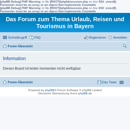
[phpBB Debug] PHP Warning
: in file
[ROOT]/phpbb/session.php
on line
594
:
sizeof():
Parameter must be an array or an object that implements Countable
[phpBB Debug] PHP Warning
: in file
[ROOT]/phpbb/session.php
on line
650
:
sizeof():
Parameter must be an array or an object that implements Countable
Das Forum zum Thema Urlaub, Reisen und
Tourismus in Bayern
Schnellzugriff
FAQ
Registrieren
Anmelden
Foren-Übersicht
uc
Information
he
Dieses Board ist leider momentan nicht verfügbar.
Foren-Übersicht
Das Team
Powered by
phpBB
® Forum Software © phpBB Limited
Deutsche Übersetzung durch
phpBB.de