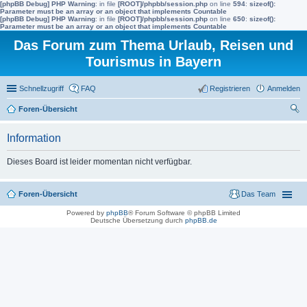
[phpBB Debug] PHP Warning
: in file
[ROOT]/phpbb/session.php
on line
594
:
sizeof():
Parameter must be an array or an object that implements Countable
[phpBB Debug] PHP Warning
: in file
[ROOT]/phpbb/session.php
on line
650
:
sizeof():
Parameter must be an array or an object that implements Countable
Das Forum zum Thema Urlaub, Reisen und
Tourismus in Bayern
Schnellzugriff
FAQ
Registrieren
Anmelden
Foren-Übersicht
uc
Information
he
Dieses Board ist leider momentan nicht verfügbar.
Foren-Übersicht
Das Team
Powered by
phpBB
® Forum Software © phpBB Limited
Deutsche Übersetzung durch
phpBB.de