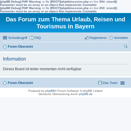
[phpBB Debug] PHP Warning
: in file
[ROOT]/phpbb/session.php
on line
594
:
sizeof():
Parameter must be an array or an object that implements Countable
[phpBB Debug] PHP Warning
: in file
[ROOT]/phpbb/session.php
on line
650
:
sizeof():
Parameter must be an array or an object that implements Countable
Das Forum zum Thema Urlaub, Reisen und
Tourismus in Bayern
Schnellzugriff
FAQ
Registrieren
Anmelden
Foren-Übersicht
uc
Information
he
Dieses Board ist leider momentan nicht verfügbar.
Foren-Übersicht
Das Team
Powered by
phpBB
® Forum Software © phpBB Limited
Deutsche Übersetzung durch
phpBB.de