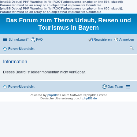
[phpBB Debug] PHP Warning
: in file
[ROOT]/phpbb/session.php
on line
594
:
sizeof():
Parameter must be an array or an object that implements Countable
[phpBB Debug] PHP Warning
: in file
[ROOT]/phpbb/session.php
on line
650
:
sizeof():
Parameter must be an array or an object that implements Countable
Das Forum zum Thema Urlaub, Reisen und
Tourismus in Bayern
Schnellzugriff
FAQ
Registrieren
Anmelden
Foren-Übersicht
uc
Information
he
Dieses Board ist leider momentan nicht verfügbar.
Foren-Übersicht
Das Team
Powered by
phpBB
® Forum Software © phpBB Limited
Deutsche Übersetzung durch
phpBB.de