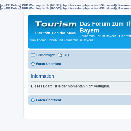
[phpBB Debug] PHP Warning
: in file
[ROOT]/phpbb/session.php
on line
594
:
sizeof(): Parame
[phpBB Debug] PHP Warning
: in file
[ROOT]/phpbb/session.php
on line
650
:
sizeof(): Parame
Das Forum zum Th
Bayern
Tourismus Forum Bayern - Hier trif
zum Thema Urlaub und Tourismus in Bayern
Schnellzugriff
FAQ
Foren-Übersicht
Information
Dieses Board ist leider momentan nicht verfügbar.
Foren-Übersicht