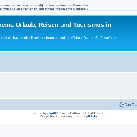
ter must be an array or an object that implements Countable
ter must be an array or an object that implements Countable
ema Urlaub, Reisen und Tourismus in
ft sich die bayerische Tourismusbranche und Ihre Gäste. Das große Reiseforum
Das Te
Powered by
phpBB
® Forum Software © phpBB Limited
Deutsche Übersetzung durch
phpBB.de