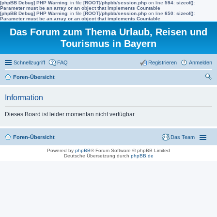
[phpBB Debug] PHP Warning
: in file
[ROOT]/phpbb/session.php
on line
594
:
sizeof():
Parameter must be an array or an object that implements Countable
[phpBB Debug] PHP Warning
: in file
[ROOT]/phpbb/session.php
on line
650
:
sizeof():
Parameter must be an array or an object that implements Countable
Das Forum zum Thema Urlaub, Reisen und
Tourismus in Bayern
Schnellzugriff
FAQ
Registrieren
Anmelden
Foren-Übersicht
uc
Information
he
Dieses Board ist leider momentan nicht verfügbar.
Foren-Übersicht
Das Team
Powered by
phpBB
® Forum Software © phpBB Limited
Deutsche Übersetzung durch
phpBB.de