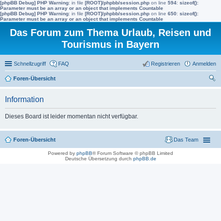
[phpBB Debug] PHP Warning
: in file
[ROOT]/phpbb/session.php
on line
594
:
sizeof():
Parameter must be an array or an object that implements Countable
[phpBB Debug] PHP Warning
: in file
[ROOT]/phpbb/session.php
on line
650
:
sizeof():
Parameter must be an array or an object that implements Countable
Das Forum zum Thema Urlaub, Reisen und
Tourismus in Bayern
Schnellzugriff
FAQ
Registrieren
Anmelden
Foren-Übersicht
uc
Information
he
Dieses Board ist leider momentan nicht verfügbar.
Foren-Übersicht
Das Team
Powered by
phpBB
® Forum Software © phpBB Limited
Deutsche Übersetzung durch
phpBB.de