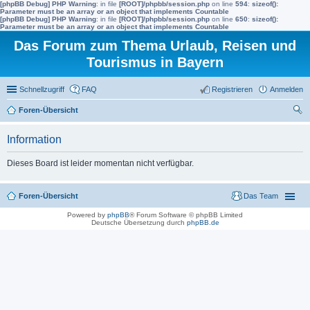
[phpBB Debug] PHP Warning
: in file
[ROOT]/phpbb/session.php
on line
594
:
sizeof():
Parameter must be an array or an object that implements Countable
[phpBB Debug] PHP Warning
: in file
[ROOT]/phpbb/session.php
on line
650
:
sizeof():
Parameter must be an array or an object that implements Countable
Das Forum zum Thema Urlaub, Reisen und
Tourismus in Bayern
Schnellzugriff
FAQ
Registrieren
Anmelden
Foren-Übersicht
uc
Information
he
Dieses Board ist leider momentan nicht verfügbar.
Foren-Übersicht
Das Team
Powered by
phpBB
® Forum Software © phpBB Limited
Deutsche Übersetzung durch
phpBB.de