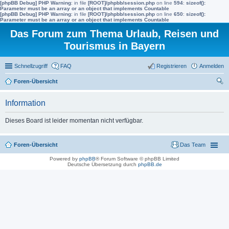
[phpBB Debug] PHP Warning
: in file
[ROOT]/phpbb/session.php
on line
594
:
sizeof():
Parameter must be an array or an object that implements Countable
[phpBB Debug] PHP Warning
: in file
[ROOT]/phpbb/session.php
on line
650
:
sizeof():
Parameter must be an array or an object that implements Countable
Das Forum zum Thema Urlaub, Reisen und
Tourismus in Bayern
Schnellzugriff
FAQ
Registrieren
Anmelden
Foren-Übersicht
uc
Information
he
Dieses Board ist leider momentan nicht verfügbar.
Foren-Übersicht
Das Team
Powered by
phpBB
® Forum Software © phpBB Limited
Deutsche Übersetzung durch
phpBB.de