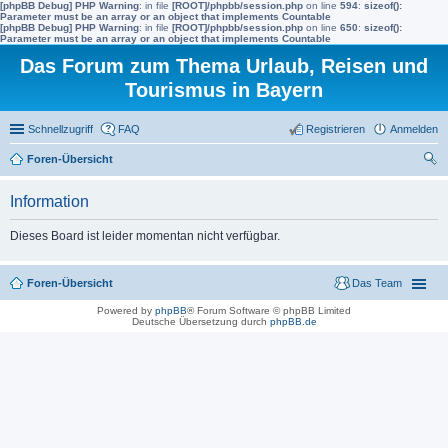
[phpBB Debug] PHP Warning
: in file
[ROOT]/phpbb/session.php
on line
594
:
sizeof():
Parameter must be an array or an object that implements Countable
[phpBB Debug] PHP Warning
: in file
[ROOT]/phpbb/session.php
on line
650
:
sizeof():
Parameter must be an array or an object that implements Countable
Das Forum zum Thema Urlaub, Reisen und
Tourismus in Bayern
Schnellzugriff
FAQ
Registrieren
Anmelden
Foren-Übersicht
uc
Information
he
Dieses Board ist leider momentan nicht verfügbar.
Foren-Übersicht
Das Team
Powered by
phpBB
® Forum Software © phpBB Limited
Deutsche Übersetzung durch
phpBB.de