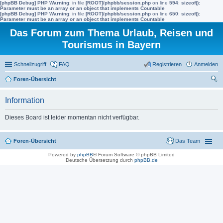
[phpBB Debug] PHP Warning
: in file
[ROOT]/phpbb/session.php
on line
594
:
sizeof():
Parameter must be an array or an object that implements Countable
[phpBB Debug] PHP Warning
: in file
[ROOT]/phpbb/session.php
on line
650
:
sizeof():
Parameter must be an array or an object that implements Countable
Das Forum zum Thema Urlaub, Reisen und
Tourismus in Bayern
Schnellzugriff
FAQ
Registrieren
Anmelden
Foren-Übersicht
uc
Information
he
Dieses Board ist leider momentan nicht verfügbar.
Foren-Übersicht
Das Team
Powered by
phpBB
® Forum Software © phpBB Limited
Deutsche Übersetzung durch
phpBB.de