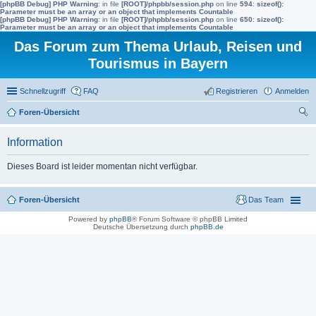
[phpBB Debug] PHP Warning
: in file
[ROOT]/phpbb/session.php
on line
594
:
sizeof():
Parameter must be an array or an object that implements Countable
[phpBB Debug] PHP Warning
: in file
[ROOT]/phpbb/session.php
on line
650
:
sizeof():
Parameter must be an array or an object that implements Countable
Das Forum zum Thema Urlaub, Reisen und
Tourismus in Bayern
Schnellzugriff
FAQ
Registrieren
Anmelden
Foren-Übersicht
uc
Information
he
Dieses Board ist leider momentan nicht verfügbar.
Foren-Übersicht
Das Team
Powered by
phpBB
® Forum Software © phpBB Limited
Deutsche Übersetzung durch
phpBB.de