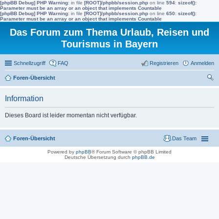
[phpBB Debug] PHP Warning
: in file
[ROOT]/phpbb/session.php
on line
594
:
sizeof():
Parameter must be an array or an object that implements Countable
[phpBB Debug] PHP Warning
: in file
[ROOT]/phpbb/session.php
on line
650
:
sizeof():
Parameter must be an array or an object that implements Countable
Das Forum zum Thema Urlaub, Reisen und
Tourismus in Bayern
Schnellzugriff
FAQ
Registrieren
Anmelden
Foren-Übersicht
uc
Information
he
Dieses Board ist leider momentan nicht verfügbar.
Foren-Übersicht
Das Team
Powered by
phpBB
® Forum Software © phpBB Limited
Deutsche Übersetzung durch
phpBB.de