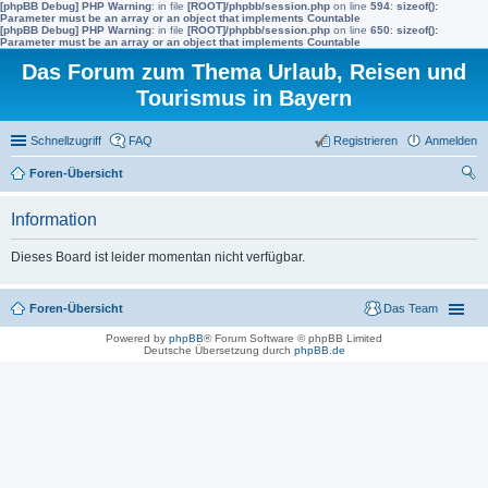
[phpBB Debug] PHP Warning
: in file
[ROOT]/phpbb/session.php
on line
594
:
sizeof():
Parameter must be an array or an object that implements Countable
[phpBB Debug] PHP Warning
: in file
[ROOT]/phpbb/session.php
on line
650
:
sizeof():
Parameter must be an array or an object that implements Countable
Das Forum zum Thema Urlaub, Reisen und
Tourismus in Bayern
Schnellzugriff
FAQ
Registrieren
Anmelden
Foren-Übersicht
uc
Information
he
Dieses Board ist leider momentan nicht verfügbar.
Foren-Übersicht
Das Team
Powered by
phpBB
® Forum Software © phpBB Limited
Deutsche Übersetzung durch
phpBB.de