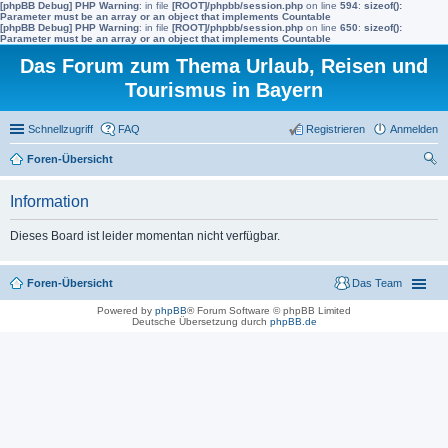
[phpBB Debug] PHP Warning
: in file
[ROOT]/phpbb/session.php
on line
594
:
sizeof():
Parameter must be an array or an object that implements Countable
[phpBB Debug] PHP Warning
: in file
[ROOT]/phpbb/session.php
on line
650
:
sizeof():
Parameter must be an array or an object that implements Countable
Das Forum zum Thema Urlaub, Reisen und
Tourismus in Bayern
Schnellzugriff
FAQ
Registrieren
Anmelden
Foren-Übersicht
uc
Information
he
Dieses Board ist leider momentan nicht verfügbar.
Foren-Übersicht
Das Team
Powered by
phpBB
® Forum Software © phpBB Limited
Deutsche Übersetzung durch
phpBB.de