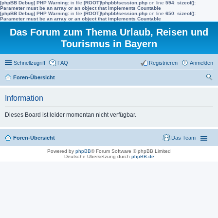
[phpBB Debug] PHP Warning
: in file
[ROOT]/phpbb/session.php
on line
594
:
sizeof():
Parameter must be an array or an object that implements Countable
[phpBB Debug] PHP Warning
: in file
[ROOT]/phpbb/session.php
on line
650
:
sizeof():
Parameter must be an array or an object that implements Countable
Das Forum zum Thema Urlaub, Reisen und
Tourismus in Bayern
Schnellzugriff
FAQ
Registrieren
Anmelden
Foren-Übersicht
uc
Information
he
Dieses Board ist leider momentan nicht verfügbar.
Foren-Übersicht
Das Team
Powered by
phpBB
® Forum Software © phpBB Limited
Deutsche Übersetzung durch
phpBB.de