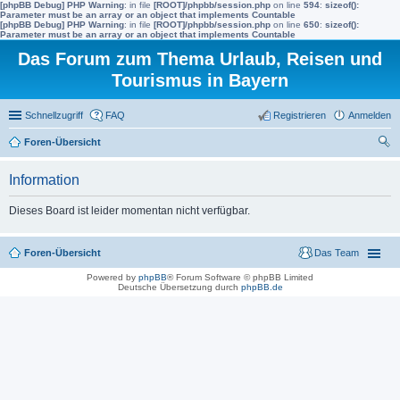
[phpBB Debug] PHP Warning
: in file
[ROOT]/phpbb/session.php
on line
594
:
sizeof():
Parameter must be an array or an object that implements Countable
[phpBB Debug] PHP Warning
: in file
[ROOT]/phpbb/session.php
on line
650
:
sizeof():
Parameter must be an array or an object that implements Countable
Das Forum zum Thema Urlaub, Reisen und
Tourismus in Bayern
Schnellzugriff
FAQ
Registrieren
Anmelden
Foren-Übersicht
uc
Information
he
Dieses Board ist leider momentan nicht verfügbar.
Foren-Übersicht
Das Team
Powered by
phpBB
® Forum Software © phpBB Limited
Deutsche Übersetzung durch
phpBB.de